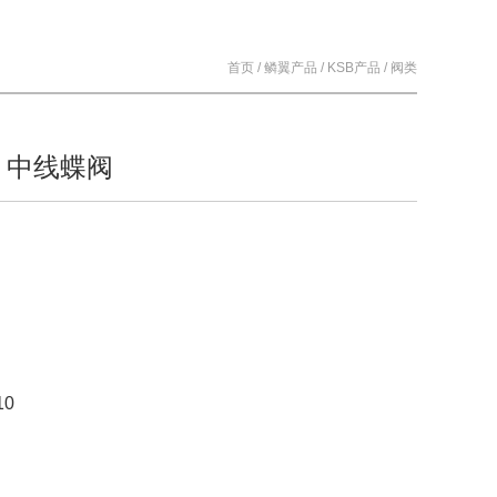
首页
/
鳞翼产品
/
KSB产品
/
阀类
B 中线蝶阀
10