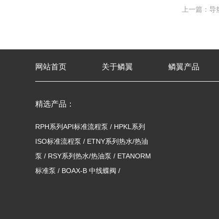
上一篇：导
网站首页
关于鳞翼
鳞翼产品
精选产品：
RPH系列API标准流程泵
/
HPKL系列
ISO标准流程泵
/
ETNY系列热水/热油
泵
/
RSY系列热水/热油泵
/
ETANORM
标准泵
/
BOAX-B 中线蝶阀
/